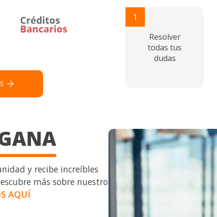
1
Resolver
todas tus
dudas
S
 GANA
unidad y recibe increíbles
descubre más sobre nuestro
S AQUÍ