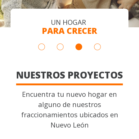
UN HOGAR
UN HOGAR
UN HOGAR
TU VIDA,
PARA SER FELIZ
PARA CRECER
PARA SOÑAR
TU HOGAR
NUESTROS PROYECTOS
Encuentra tu nuevo hogar en
alguno de nuestros
fraccionamientos ubicados en
Nuevo León